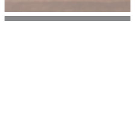
Robert et Louise
Em Robert e Louise, comemos carne grelhada em
fogo de lenha. Costelas de carne, entrecosto, bife
T-Bone, perna de cordeiro e costelas, rim de
vitela, mas também confit ou peito de pato.
A casa, inaugurada em 1958, acaba de
comemorar seu aniversário de 60 anos. E a casa
tem a particularidade de que muitas vezes
compartilhamos as mesas com outros