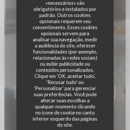
«necessários» são
obrigatórios e instalados por
padrão. Outros cookies
opcionais requerem seu
consentimento. Esses cookies
opcionais servem para
analisar sua navegação, medir
a audiência do site, oferecer
funcionalidades (por exemplo,
relacionadas às redes sociais)
Robert et Louise
ou exibir publicidade ou
conteúdos personalizados.
Clique em 'OK, aceitar tudo',
RESTAURANTE TRADICIONAL
|
PARIS 3
'Recusar tudo' ou
'Personalizar' para gerenciar
RESERVAR UMA MESA
suas preferências. Você pode
alterar suas escolhas a
qualquer momento clicando
no ícone de cookie no canto
inferior esquerdo das páginas
do site.