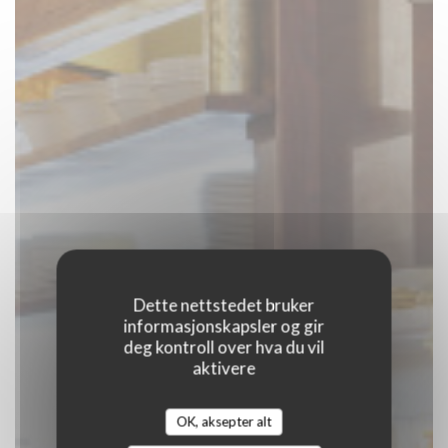
Dette nettstedet bruker
informasjonskapsler og gir
deg kontroll over hva du vil
aktivere
Robert et Louise
OK, aksepter alt
|
PARIS 3