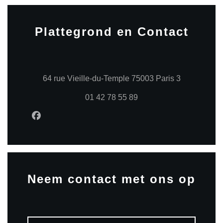
Plattegrond en Contact
((opent in e
64 rue Vieille-du-Temple 75003 Paris 3
01 42 78 55 89
Facebook ((opent in een nieuw venster))
Neem contact met ons op