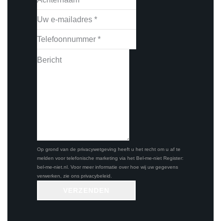
Op grond van de privacywetgeving heeft u het recht om u af te
melden voor telefonische marketing via het Bel-me-niet Register:
bel-me-niet.nl
. Voor meer informatie over hoe wij uw gegevens
verwerken, zie ons
privacybeleid
.