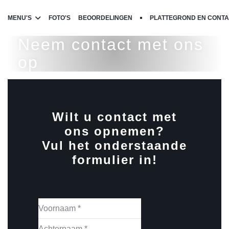
Robert et Louise
MENU'S
FOTO'S
BEOORDELINGEN
PLATTEGROND EN CONT
((OPENT IN EEN NIEUW VENS
Neem contact met ons
op
Wilt u contact met
ons opnemen?
Vul het onderstaande
formulier in!