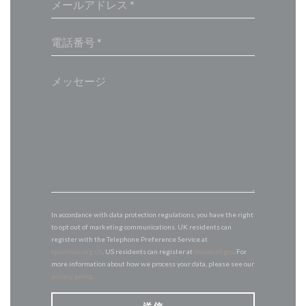
In accordance with data protection regulations, you have the right
to opt out of marketing communications. UK residents can
register with the Telephone Preference Service at
tpsonline.org.uk
. US residents can register at
donotcall.gov
. For
more information about how we process your data, please see our
privacy policy
.