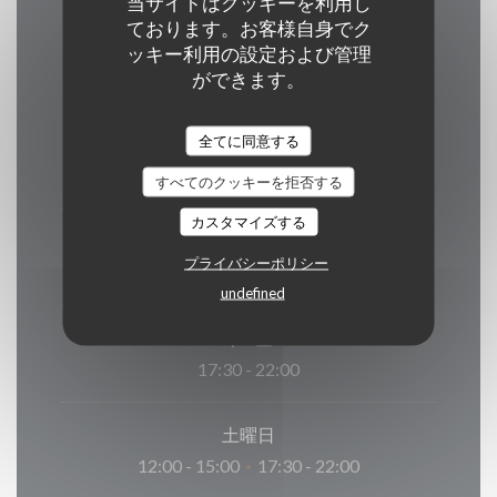
当サイトはクッキーを利用し
営業時間
ております。お客様自身でク
ッキー利用の設定および管理
ができます。
全てに同意する
月曜日
17:30 - 22:00
すべてのクッキーを拒否する
カスタマイズする
火
-
水
プライバシーポリシー
閉じています
undefined
木
-
金
17:30 - 22:00
土曜日
12:00 - 15:00
17:30 - 22:00
•