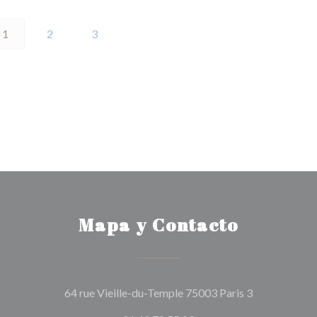
1
2
3
Mapa y Contacto
((abre en una
64 rue Vieille-du-Temple 75003 Paris 3