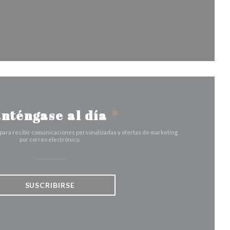
a ventana))
nténgase al día
*
 para recibir comunicaciones personalizadas y ofertas de marketing
por correo electrónico.
SUSCRIBIRSE