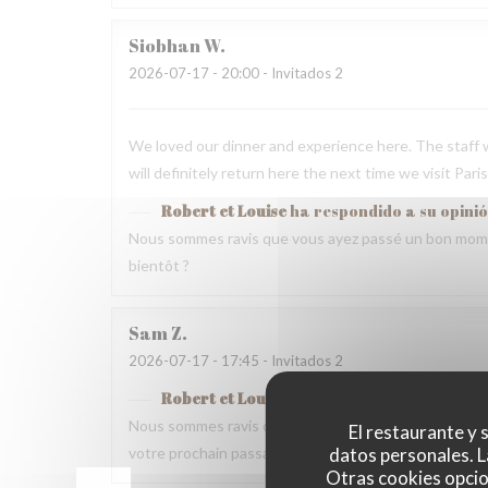
Siobhan
W
2026-07-17
- 20:00 - Invitados 2
We loved our dinner and experience here. The staff w
will definitely return here the next time we visit Paris
Robert et Louise
ha respondido a su opini
Nous sommes ravis que vous ayez passé un bon mome
bientôt ?
Sam
Z
2026-07-17
- 17:45 - Invitados 2
Robert et Louise
ha respondido a su opini
Nous sommes ravis que vous ayez passé un bon momen
El restaurante y s
datos personales. L
votre prochain passage.
Otras cookies opcio