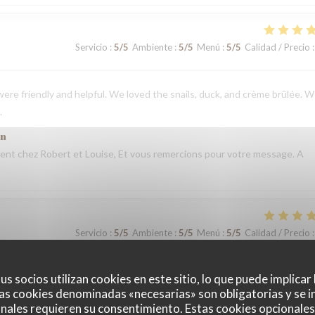
Servicio
:
5
/5
Ambiente
:
5
/5
Menú
:
5
/5
Calidad / Precio
:
ere friendly and helpful. We loved the snails, duck, and crème brûlée. 
.
ón
nt chez Robert et Louise, Et vous remercions pour votre message. A
Servicio
:
5
/5
Ambiente
:
5
/5
Menú
:
5
/5
Calidad / Precio
:
ón
t chez Robert et Louise, que nous serons heureux de rééditer lors de
us socios utilizan cookies en este sitio, lo que puede implicar
as cookies denominadas «necesarias» son obligatorias y se i
nales requieren su consentimiento. Estas cookies opcionales 