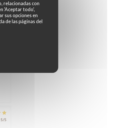
o, relacionadas con
n 'Aceptar todo',
ar sus opciones en
5
/5
da de las páginas del
nte,
s
5
/5