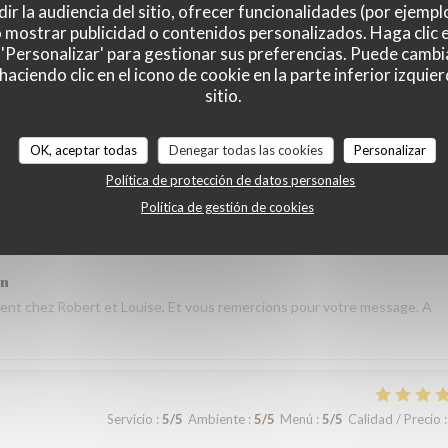
ir la audiencia del sitio, ofrecer funcionalidades (por ejempl
o mostrar publicidad o contenidos personalizados. Haga clic e
 'Personalizar' para gestionar sus preferencias. Puede cambi
Servicio
:
5
/5
Ambiente
:
5
/5
Menú
:
5
/5
Calidad / Precio
:
ciendo clic en el icono de cookie en la parte inferior izquier
sitio.
taurant lors de notre voyage à Paris. Les plats étaient délicieux,
 que nous avons commandé était excellent. L’équipe a été très accueilla
OK, aceptar todas
Denegar todas las cookies
Personalizar
s nous sommes sentis très bien accueillis. L’ambiance était agréable et
Política de protección de datos personales
plus mémorable. Un grand merci à toute l’équipe pour votre
Política de gestión de cookies
andons vivement votre restaurant à tous ceux qui visitent Paris et nou
ón
nt chez Robert et Louise, Et vous remercions pour votre message. A
Servicio
:
5
/5
Ambiente
:
5
/5
Menú
:
5
/5
Calidad / Precio
: