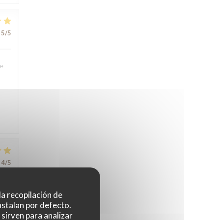
5
/5
We
4
/5
 la recopilación de
nstalan por defecto.
sirven para analizar