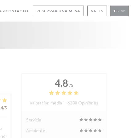
A Y CONTACTO
RESERVAR UNA MESA
VALES
ES
 EN UNA NUEVA VENTANA))
4.8
/5
Valoración media —
6208 Opiniones
4
/5
Servicio
o
Ambiente
and