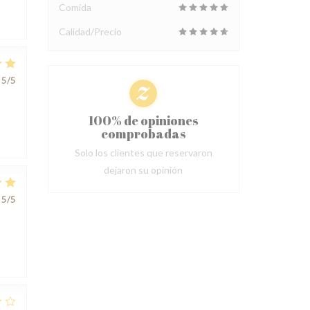
Comida
Calidad/Precio
5
/5
100% de opiniones
comprobadas
Solo los clientes que reservaron
dejaron su opinión
5
/5