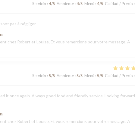
Servicio
:
4
/5
Ambiente
:
4
/5
Menú
:
4
/5
Calidad / Precio
:
 sont pas à négliger
ón
nt chez Robert et Louise, Et vous remercions pour votre message. A
Servicio
:
5
/5
Ambiente
:
5
/5
Menú
:
5
/5
Calidad / Precio
:
ed it once again. Always good food and friendly service. Looking forward
ón
nt chez Robert et Louise, Et vous remercions pour votre message. A