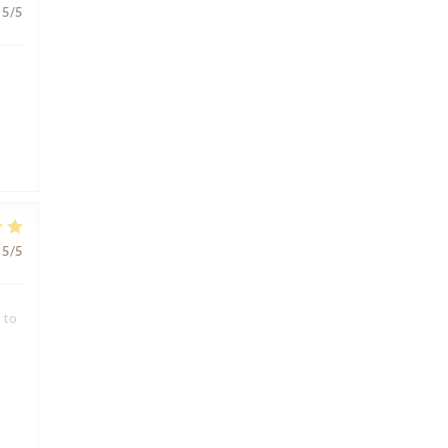
5
/5
5
/5
 to