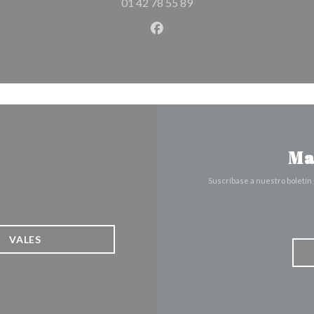
01 42 78 55 89
Facebook ((abre en una nuev
Ma
Suscríbase a nuestro boletín
VALES