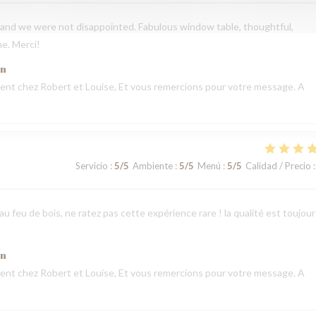
and we were not disappointed. Fabulous window table, thoughtful,
ne. Merci!
ón
nt chez Robert et Louise, Et vous remercions pour votre message. A
Servicio
:
5
/5
Ambiente
:
5
/5
Menú
:
5
/5
Calidad / Precio
:
u feu de bois, ne ratez pas cette expérience rare ! la qualité est toujour
ón
nt chez Robert et Louise, Et vous remercions pour votre message. A