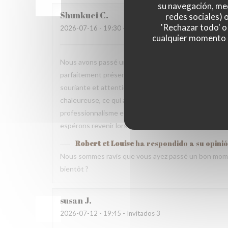
su navegación, med
Shunkuei
C
redes sociales) 
'Rechazar todo' o
2026-07-16
- 19:30 - Invitados 2
cualquier momento ha
Nous avons passé une excellente soirée dans votre res
parfaitement présentés et pleins de saveurs. Tout ce
souriante et attentionnée tout au long du repas. Nou
chaleureuse, ce qui a rendu cette expérience encore 
professionnalisme et votre gentillesse. Nous recomm
espérons revenir lors d’un prochain voyage.
Robert et Louise
ha respondido a su opini
Nous sommes ravis que vous ayez passé un bon mome
bientôt ?
susan
J
2026-07-12
- 19:45 - Invitados 3