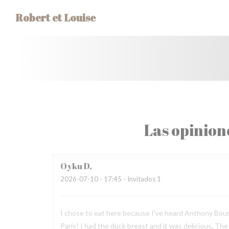
Personalización de sus opciones de cookies
Robert et Louise
Las opinion
Oyku
D
2026-07-10
- 17:45 - Invitados 1
I chose to eat here because I’ve heard Anthony Bourda
Paris! I had the duck breast and it was delicious. Th