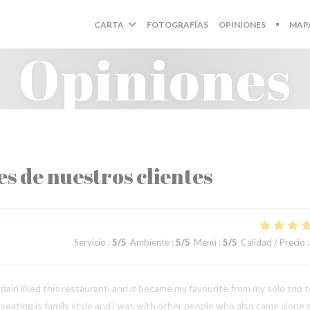
CARTA
FOTOGRAFÍAS
OPINIONES
MAP
((ABRE
Opiniones
es de nuestros clientes
Servicio
:
5
/5
Ambiente
:
5
/5
Menú
:
5
/5
Calidad / Precio
:
in liked this restaurant, and it became my favourite from my solo trip t
e seating is family style and i was with other people who also came alone 