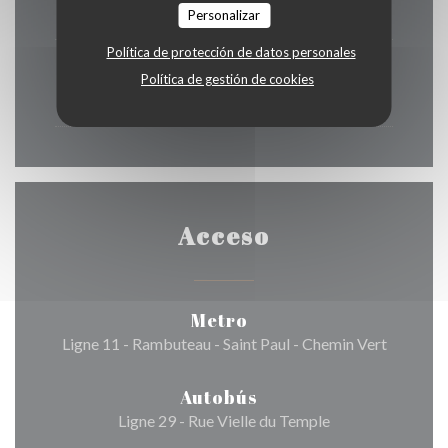
12:00 - 15:00
17:30 - 22:00
•
Personalizar
Política de protección de datos personales
Domingo
Política de gestión de cookies
12:00 - 22:00
Acceso
Metro
Ligne 11 - Rambuteau - Saint Paul - Chemin Vert
Autobús
Ligne 29 - Rue Vielle du Temple