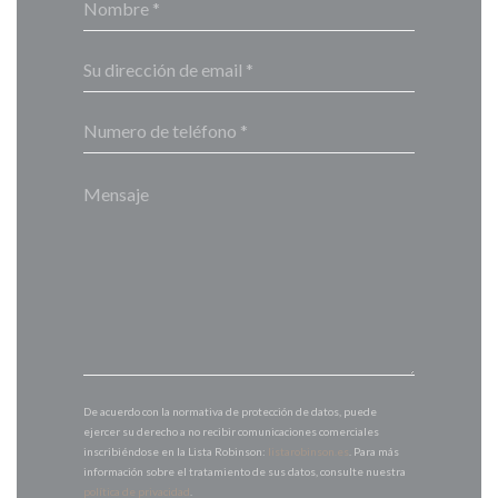
De acuerdo con la normativa de protección de datos, puede
ejercer su derecho a no recibir comunicaciones comerciales
inscribiéndose en la Lista Robinson:
listarobinson.es
. Para más
información sobre el tratamiento de sus datos, consulte nuestra
política de privacidad
.