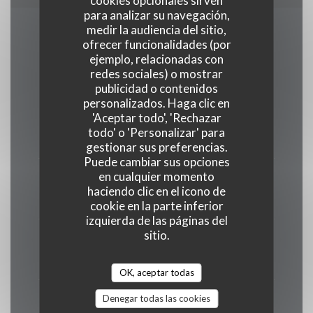
cookies opcionales sirven
para analizar su navegación,
medir la audiencia del sitio,
Horario de apertura
ofrecer funcionalidades (por
ejemplo, relacionadas con
redes sociales) o mostrar
publicidad o contenidos
personalizados. Haga clic en
'Aceptar todo', 'Rechazar
Lunes
todo' o 'Personalizar' para
17:30 - 22:00
gestionar sus preferencias.
Puede cambiar sus opciones
en cualquier momento
Mar
-
Mie
haciendo clic en el icono de
Cerrado
cookie en la parte inferior
izquierda de las páginas del
sitio.
Jue
-
Vie
17:30 - 22:00
OK, aceptar todas
Denegar todas las cookies
Sábado