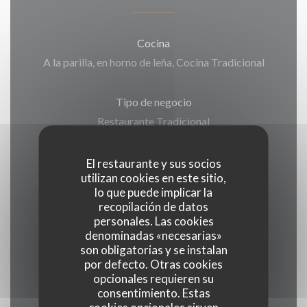
Cocina
A la parilla, en horno de leña, Cocina Tradicional
Tipo de negocio
Restaurante Tradicional
Servicios
El restaurante y sus socios
utilizan cookies en este sitio,
Climatización, WiFi
lo que puede implicar la
recopilación de datos
Métodos de pago
personales. Las cookies
denominadas «necesarias»
Contactless Payment, American Express,
son obligatorias y se instalan
Eurocard/Mastercard, Tickets restaurante,
por defecto. Otras cookies
Efectivo, Visa, Cheques, Tarjeta de Crédito
opcionales requieren su
consentimiento. Estas