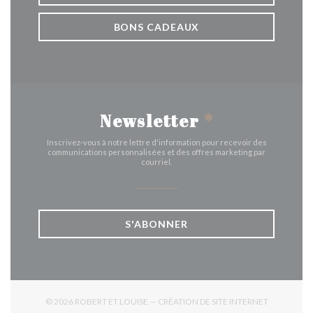
BONS CADEAUX
Newsletter
*
Inscrivez-vous à notre lettre d'information pour recevoir des
communications personnalisées et des offres marketing par
courriel.
S'ABONNER
© 2026 ROBERT ET LOUISE — CRÉATION DE SITE INTERNET