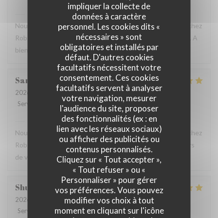
impliquer la collecte de
Robert et Louise
a répondu à cet avis
données à caractère
personnel. Les cookies dits «
Nous sommes ravis que vous ayez passé un bon moment chez
nécessaires » sont
Robert et Louise, Et vous remercions pour votre message. A
obligatoires et installés par
bientôt ?
défaut. D'autres cookies
facultatifs nécessitent votre
consentement. Ces cookies
Sam
Z
facultatifs servent à analyser
2026-07-17
- 17:45 - Couverts 2
votre navigation, mesurer
Service
:
5
/5
Ambiance
:
5
/5
Cuisine
:
5
/5
Qualité / Prix
:
4
/5
l'audience du site, proposer
des fonctionnalités (ex : en
Robert et Louise
a répondu à cet avis
lien avec les réseaux sociaux)
Nous sommes ravis que vous ayez passé un bon moment chez
ou afficher des publicités ou
Robert et Louise, que nous serons heureux de rééditer lors
contenus personnalisés.
de votre prochain passage.
Cliquez sur « Tout accepter »,
« Tout refuser » ou «
Personnaliser » pour gérer
Shunkuei
C
vos préférences. Vous pouvez
modifier vos choix à tout
2026-07-16
- 19:30 - Couverts 2
moment en cliquant sur l'icône
Service
:
5
/5
Ambiance
:
5
/5
Cuisine
:
5
/5
Qualité / Prix
:
5
/5