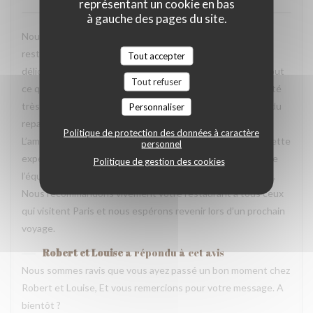
représentant un cookie en bas
à gauche des pages du site.
Nous avons passé une excellente soirée dans votre
restaurant lors de notre voyage à Paris. Les plats étaient
Tout accepter
délicieux, parfaitement présentés et pleins de saveurs. Tout
Tout refuser
ce que nous avons commandé était excellent. L’équipe a été
très accueillante, souriante et attentionnée tout au long du
Personnaliser
repas. Nous nous sommes sentis très bien accueillis.
Politique de protection des données à caractère
L’ambiance était agréable et chaleureuse, ce qui a rendu cette
personnel
expérience encore plus mémorable. Un grand merci à toute
Politique de gestion des cookies
l’équipe pour votre professionnalisme et votre gentillesse.
Nous recommandons vivement votre restaurant à tous ceux
qui visitent Paris et nous espérons revenir lors d’un prochain
voyage.
Robert et Louise
a répondu à cet avis
Nous sommes ravis que vous ayez passé un bon moment chez
Robert et Louise, Et vous remercions pour votre message. A
bientôt ?