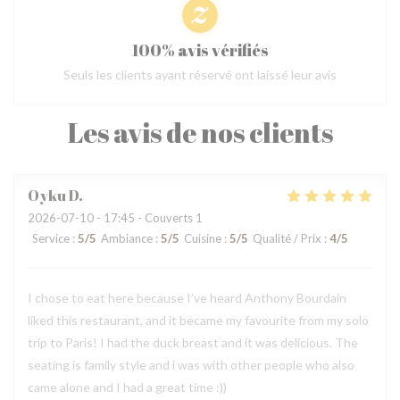
100% avis vérifiés
Seuls les clients ayant réservé ont laissé leur avis
Les avis de nos clients
Oyku
D
2026-07-10
- 17:45 - Couverts 1
Service
:
5
/5
Ambiance
:
5
/5
Cuisine
:
5
/5
Qualité / Prix
:
4
/5
I chose to eat here because I’ve heard Anthony Bourdain
liked this restaurant, and it became my favourite from my solo
trip to Paris! I had the duck breast and it was delicious. The
seating is family style and i was with other people who also
came alone and I had a great time :))