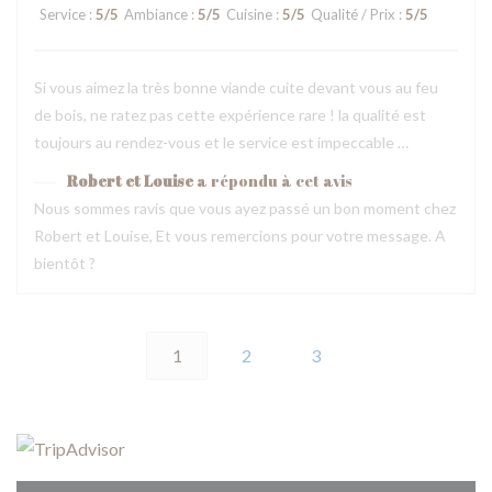
Service
:
5
/5
Ambiance
:
5
/5
Cuisine
:
5
/5
Qualité / Prix
:
5
/5
Si vous aimez la très bonne viande cuite devant vous au feu
de bois, ne ratez pas cette expérience rare ! la qualité est
toujours au rendez-vous et le service est impeccable …
Robert et Louise
a répondu à cet avis
Nous sommes ravis que vous ayez passé un bon moment chez
Robert et Louise, Et vous remercions pour votre message. A
bientôt ?
1
2
3