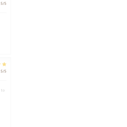
5
/5
5
/5
 to