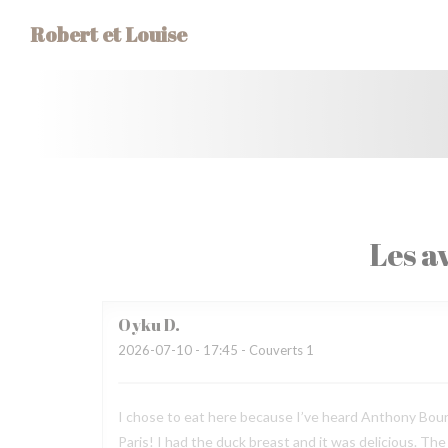
Personnalisation de vos choix en matière de cookies
Robert et Louise
Les av
Oyku
D
2026-07-10
- 17:45 - Couverts 1
I chose to eat here because I’ve heard Anthony Bourda
Paris! I had the duck breast and it was delicious. Th