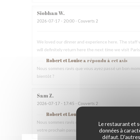
Siobhan
W
2026-07-17
- 20:00 - Couverts 2
We loved our dinner and experience here. The staff w
will definitely return here the next time we visit Paris
Robert et Louise
a répondu à cet avis
Nous sommes ravis que vous ayez passé un bon mome
bientôt ?
Sam
Z
2026-07-17
- 17:45 - Couverts 2
Robert et Louise
a répondu à cet avis
Nous sommes ravis que vous ayez passé un bon momen
Le restaurant et s
données à caractèr
votre prochain passage.
défaut. D'autres