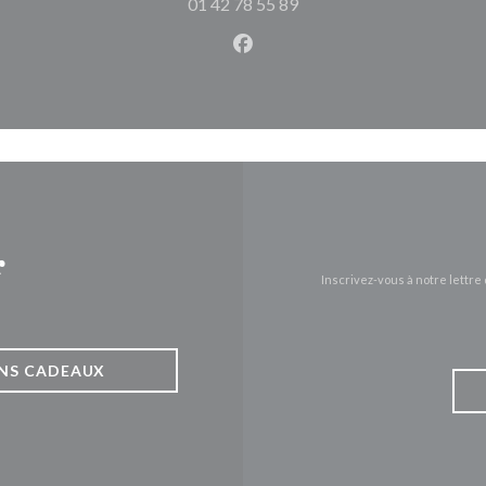
01 42 78 55 89
Facebook ((ouvre une nouvel
r
Inscrivez-vous à notre lettr
NS CADEAUX