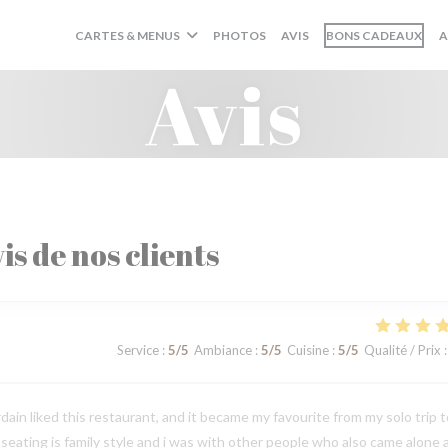
((O
CARTES & MENUS
PHOTOS
AVIS
BONS CADEAUX
A
Avis
is de nos clients
Service
:
5
/5
Ambiance
:
5
/5
Cuisine
:
5
/5
Qualité / Prix
:
in liked this restaurant, and it became my favourite from my solo trip t
e seating is family style and i was with other people who also came alone 