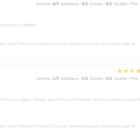
Service
:
4
/5
Ambiance
:
4
/5
Cuisine
:
4
/5
Qualité / Prix
:
 sont pas à négliger
nt chez Robert et Louise, Et vous remercions pour votre message. A
Service
:
5
/5
Ambiance
:
5
/5
Cuisine
:
5
/5
Qualité / Prix
:
ed it once again. Always good food and friendly service. Looking forward
nt chez Robert et Louise, Et vous remercions pour votre message. A