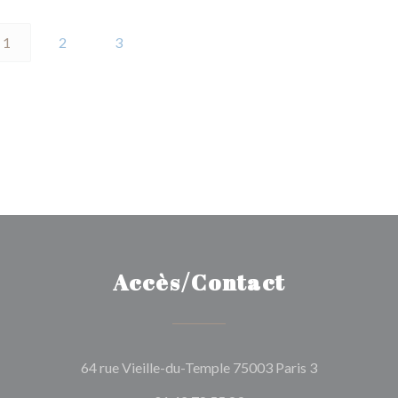
1
2
3
Accès/Contact
((ouvre une n
64 rue Vieille-du-Temple 75003 Paris 3