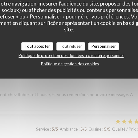
otre navigation, mesurer l'audience du site, proposer des fon
x sociaux) ou afficher des publicités ou contenus personnalisé
 refuser » ou « Personnaliser » pour gérer vos préférences. V
Service
:
5
/5
Ambiance
:
5
/5
Cuisine
:
5
/5
Qualité / Prix
:
ment en cliquant sur l'icône représentant un cookie en bas à
site.
taurant lors de notre voyage à Paris. Les plats étaient délicieux,
 que nous avons commandé était excellent. L’équipe a été très accueilla
Tout accepter
Tout refuser
Personnaliser
s nous sommes sentis très bien accueillis. L’ambiance était agréable et
Politique de protection des données à caractère personnel
plus mémorable. Un grand merci à toute l’équipe pour votre
Politique de gestion des cookies
andons vivement votre restaurant à tous ceux qui visitent Paris et nou
nt chez Robert et Louise, Et vous remercions pour votre message. A
Service
:
5
/5
Ambiance
:
5
/5
Cuisine
:
5
/5
Qualité / Prix
: