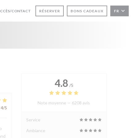
UVRE UNE NOUVELLE FENÊTRE))
CCÈS/CONTACT
RÉSERVER
BONS CADEAUX
FR
4.8
/5
Note moyenne —
6208 avis
4
/5
Service
o
Ambiance
and