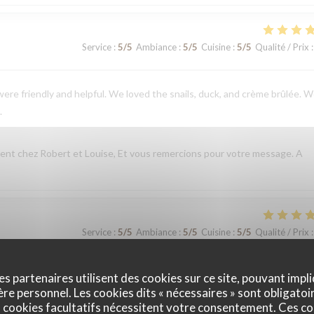
Service
:
5
/5
Ambiance
:
5
/5
Cuisine
:
5
/5
Qualité / Prix
:
ere friendly and helpful. We loved the snails, duck, and crème brûlée. 
.
nt chez Robert et Louise, Et vous remercions pour votre message. A
Service
:
5
/5
Ambiance
:
5
/5
Cuisine
:
5
/5
Qualité / Prix
:
t chez Robert et Louise, que nous serons heureux de rééditer lors de
es partenaires utilisent des cookies sur ce site, pouvant impli
e personnel. Les cookies dits « nécessaires » sont obligatoir
 cookies facultatifs nécessitent votre consentement. Ces co