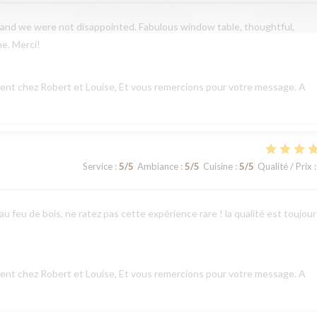
and we were not disappointed. Fabulous window table, thoughtful,
ne. Merci!
nt chez Robert et Louise, Et vous remercions pour votre message. A
Service
:
5
/5
Ambiance
:
5
/5
Cuisine
:
5
/5
Qualité / Prix
:
u feu de bois, ne ratez pas cette expérience rare ! la qualité est toujour
nt chez Robert et Louise, Et vous remercions pour votre message. A