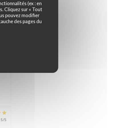
ctionnalités (ex : en
s. Cliquez sur « Tout
ous pouvez modifier
5
/5
 gauche des pages du
nte,
s
5
/5