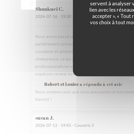
servent à analyser v
Shunkuei
C
lien avec les réseau
accepter », « Tout
2026-07-16
- 19:30 - Couverts 2
vos choix à tout mo
Nous avons passé une excellente soirée dans votre res
parfaitement présentés et pleins de saveurs. Tout ce
souriante et attentionnée tout au long du repas. Nou
chaleureuse, ce qui a rendu cette expérience encore 
professionnalisme et votre gentillesse. Nous recomm
espérons revenir lors d’un prochain voyage.
Robert et Louise
a répondu à cet avis
Nous sommes ravis que vous ayez passé un bon mome
bientôt ?
susan
J
2026-07-12
- 19:45 - Couverts 3