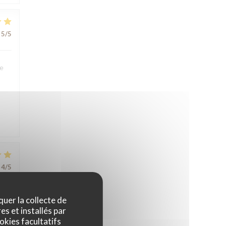
5
/5
We
4
/5
quer la collecte de
es et installés par
okies facultatifs