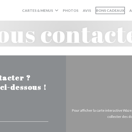
((O
CARTES & MENUS
PHOTOS
AVIS
BONS CADEAUX
A
ous contact
tacter ?
ci-dessous !
Pour afficher la carte interactive Wa
collecter des d