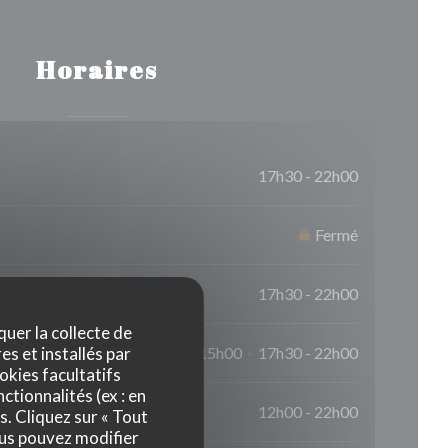
Horaires
17h30 - 22h00
Fermé
17h30 - 22h00
quer la collecte de
es et installés par
12h00 - 15h00
17h30 - 22h00
•
okies facultatifs
ctionnalités (ex : en
12h00 - 22h00
s. Cliquez sur « Tout
ous pouvez modifier