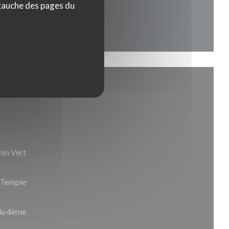
 gauche des pages du
min Vert
u Temple
du 4ème