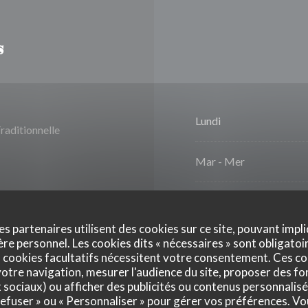
s
Lundi
raditionnelle
Mar
-
Mer
Jeu
-
Ven
es partenaires utilisent des cookies sur ce site, pouvant impli
e personnel. Les cookies dits « nécessaires » sont obligatoir
Samedi
 cookies facultatifs nécessitent votre consentement. Ces co
otre navigation, mesurer l'audience du site, proposer des fon
Dimanche
x sociaux) ou afficher des publicités ou contenus personnalisé
 refuser » ou « Personnaliser » pour gérer vos préférences. V
rd/Mastercard, Titres