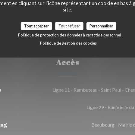
ment en cliquant sur l'icône représentant un cookie en bas à
arte Bleue
site.
Tout accepter
Tout refuser
Personnaliser
Politique de protection des données à caractère personnel
Politique de gestion des cookies
Accès
o
Ligne 11 - Rambuteau - Saint Paul - Che
Ligne 29 - Rue Vielle d
ing
Beaubourg - Mairie 