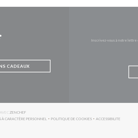
r
Inscrivez-vous à notre lettr
NS CADEAUX
((OUVRE UNE NOUVELLE FENÊTRE))
 AVEC
ZENCHEF
S À CARACTÈRE PERSONNEL
POLITIQUE DE COOKIES
ACCESSIBILITE
RE UNE NOUVELLE FENÊTRE))
((OUVRE UNE NOUVELLE FENÊTRE))
((OUVRE UNE NO