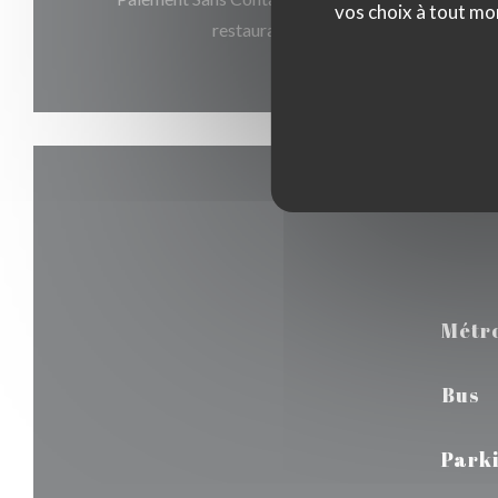
vos choix à tout mo
restaurant, Espèces, Visa, Chèques, C
Métr
Bus
Park