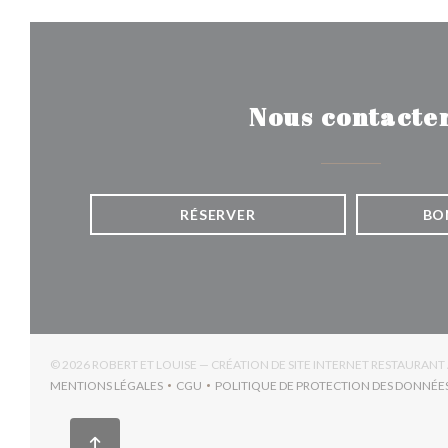
Nous contacte
RÉSERVER
BO
© 2026 ROBERT ET LOUISE — CRÉATION DE SITE INTERNET RESTAURANT
MENTIONS LÉGALES
CGU
POLITIQUE DE PROTECTION DES DONNÉE
((OUVRE UNE NOUVELLE FENÊTRE))
((OUVRE UNE NOUVELLE FENÊTRE))
((OUV