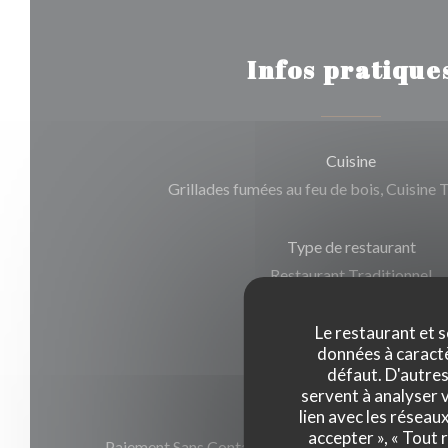
Infos pratique
Cuisine
Grillades fumées au feu de bois, Cuisine T
Type de restaurant
Restaurant Traditionnel
Le restaurant et s
Services
données à caractèr
Climatisation, Wifi
défaut. D'autres
servent à analyser v
lien avec les réseau
Moyens de paiement
accepter », « Tout
Paiement Sans Contact, American Express, Euroca