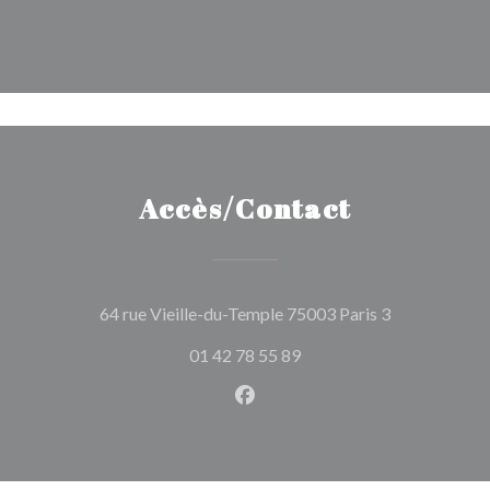
Accès/Contact
((ouvre une n
64 rue Vieille-du-Temple 75003 Paris 3
01 42 78 55 89
Facebook ((ouvre une nouvel