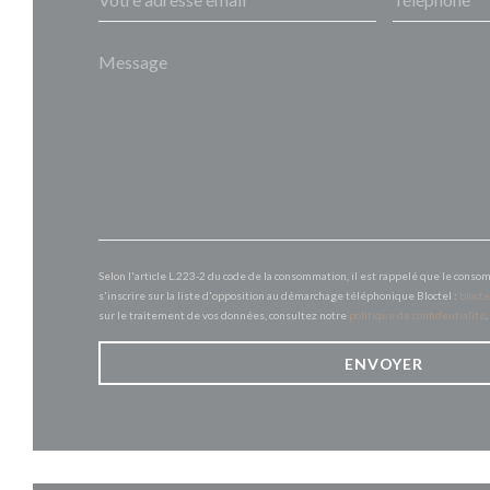
Selon l'article L.223-2 du code de la consommation, il est rappelé que le conso
s'inscrire sur la liste d'opposition au démarchage téléphonique Bloctel :
blocte
sur le traitement de vos données, consultez notre
politique de confidentialité
.